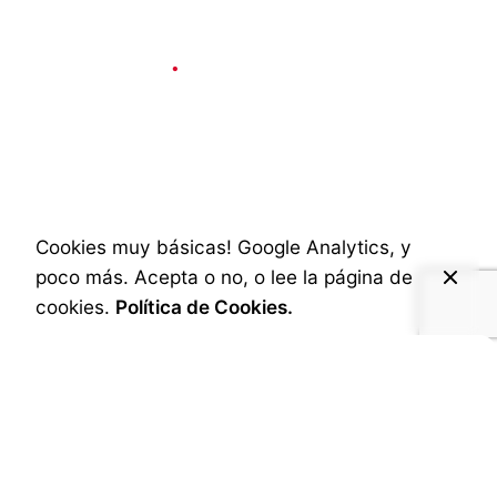
Social & Internet
1 min read
Espectacular
anuncio del Canal
TNT en Bélgica
Cookies muy básicas! Google Analytics, y
poco más. Acepta o no, o lee la página de
Published
3 de diciembre de 2024
cookies.
Política de Cookies.
El Canal TNT especializado en Drama y
contenidos de Cine ha lanzado un espectacular
vídeo para promocionarse en Bélgica.