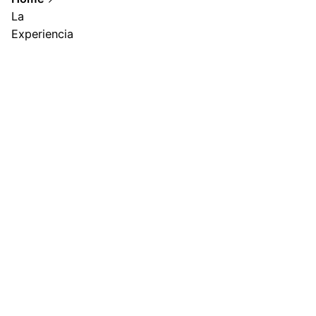
La
Experiencia
Showing 1-12 of 43 results