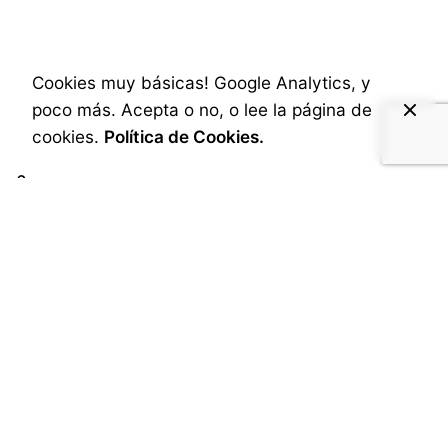
Cookies muy básicas! Google Analytics, y
poco más. Acepta o no, o lee la página de
cookies.
Política de Cookies.
6.
Resumen Visual de Marca
Video que combina fotografía y clips para
redes sociales, destacando el espíritu o la
esencia de la marca.
Ideal para: Marcas artísticas, de lujo o con
presencia online.