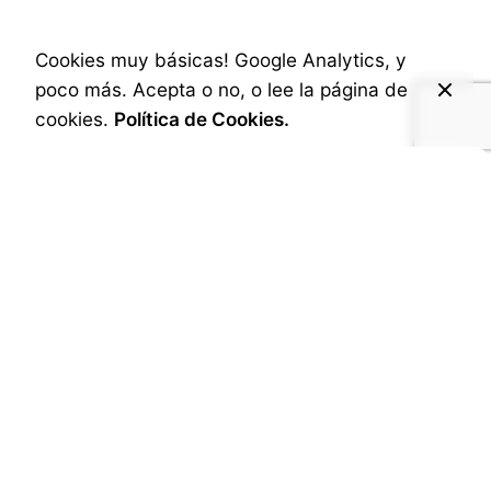
Próstata
Cookies muy básicas! Google Analytics, y
poco más. Acepta o no, o lee la página de
Published
3 de diciembre de 2024
cookies.
Política de Cookies.
Hace un tiempo que en todos los Noviembres se
celebra a nivel internacional una campaña
curiosa contra el cáncer de próstata. Déjate
crecer el bigote en todo el mes de Noviembre, y
ya estás colaborando contra esta enfermedad.
En esta ocasión he realizado un vídeo sencillo
para colaborar con la propuesta lanzada por el
director de cine británico Philips Bloom.