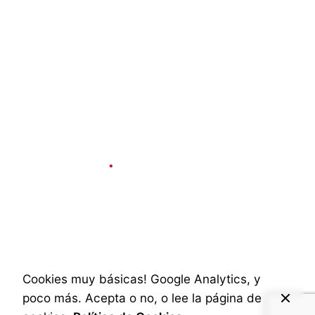
Social & Internet
5 min read
Conceptos básicos
de Twitter para
recién llegados
Cookies muy básicas! Google Analytics, y
poco más. Acepta o no, o lee la página de
Published
3 de diciembre de 2024