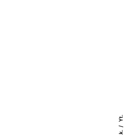
Yt.
Lk.