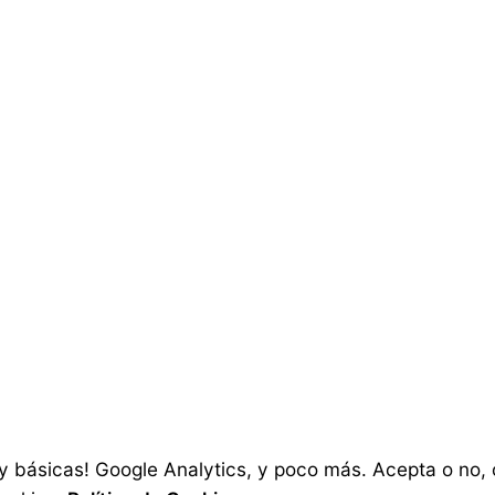
sde la altura d
es
 básicas! Google Analytics, y poco más. Acepta o no, o