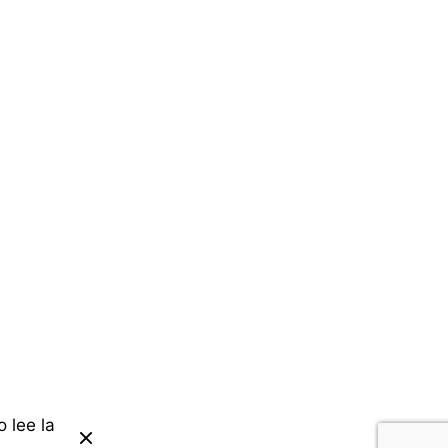
e
Next Post
 lee la
Zaragoza Congresos