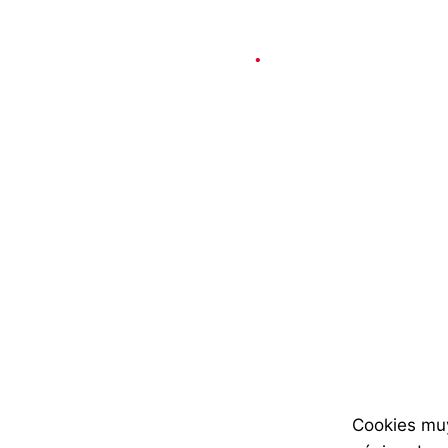
Social & Internet
2 min read
Zaragoza de
los Girasol
Published
3 de diciembre de 2024
Cookies muy