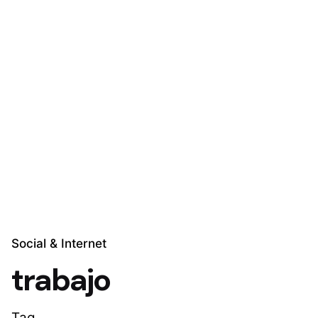
Skip
to
content
Explora Soluciones
Social & Internet
trabajo
Tag