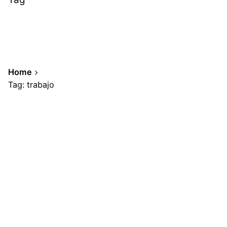
Home
Tag: trabajo
Showing 1-2 of 2 results
3 de diciembre de 2024
5 min read
Posted by
¿Los robots harán mi trabajo?
A.Cabrera
Qué suerte! Los fotógrafos y creadores
audiovisuales están a salvo, según esta...