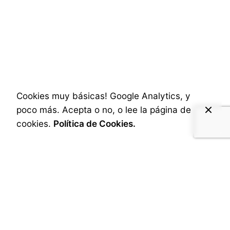
Social & Internet
3 de diciembre de 2024
1 min read
Posted by
Retrato del Campo en Huesca
A.Cabrera
No dejo de pensar en quiénes viven del
campo y, por los...
Cookies muy básicas! Google Analytics, y
Ayuda & Consejos
poco más. Acepta o no, o lee la página de
1
cookies.
Política de Cookies.
© 2010-2026
ACMEDIA
. All rights reserved |
Contacta ahora!
Security
|
Política de privacidad
|
Términos de Compra
|
Derechos de Usos