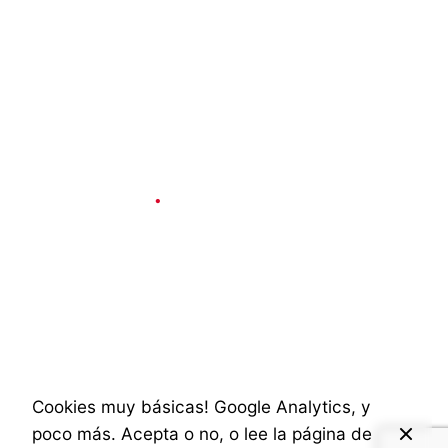
Social & Internet
2 min read
Parrillada en el
Camping de
Zaragoza, por la
Oficina de Congresos
Cookies muy básicas! Google Analytics, y
poco más. Acepta o no, o lee la página de
Published