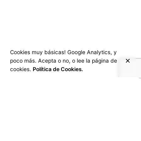
Cómo vincular mi
Dominio con mi
instalación de
WordPress
Cookies muy básicas! Google Analytics, y
poco más. Acepta o no, o lee la página de
Published
3 de diciembre de 2024
cookies.
Política de Cookies.
Llevo años impartiendo
cursos de WordPress
,
enseñando su instalación desde cero sin
conocer nada de programación. No soy
programador.