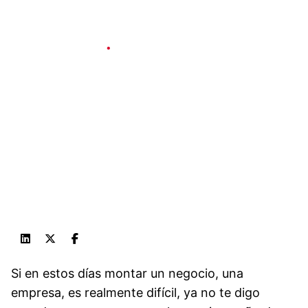
Social & Internet
1 min read
Bar Vera, todo un
éxito de la
constancia
Published
3 de diciembre de 2024
Si en estos días montar un negocio, una
empresa, es realmente difícil, ya no te digo