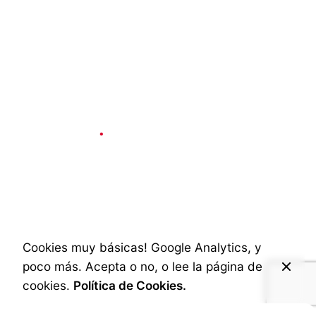
La Experiencia
7 min read
4 cosas para que tu
publicidad en vídeo
enganche
Cookies muy básicas! Google Analytics, y
poco más. Acepta o no, o lee la página de
Published
4 de diciembre de 2024
cookies.
Política de Cookies.