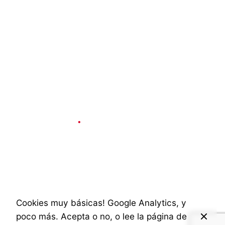
Social & Internet
4 min read
Virgin América: La
innovación en vídeo
es posible
Cookies muy básicas! Google Analytics, y
poco más. Acepta o no, o lee la página de
Published