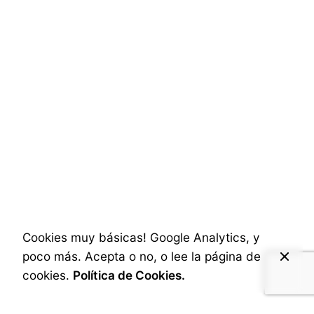
posibles en un ambiente cerrado como son
los auditorios o salas de congresos. Siempre
un reto, sin dudas.
Social & Internet
Posted by
A.Cabrera
3 de diciembre de 2024
2 min read
Cookies muy básicas! Google Analytics, y
Vídeo resumen del Evento Unión de
poco más. Acepta o no, o lee la página de
Almacenistas de Hierros de España
cookies.
Política de Cookies.
Hace poco tuve la suerte de grabar y
documentar en fotografías el X Congreso de