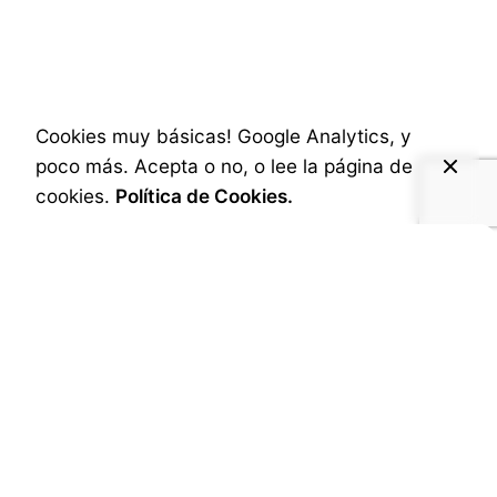
Hierros Alfonso
cumple 50 años de
vida
Cookies muy básicas! Google Analytics, y
poco más. Acepta o no, o lee la página de
Published
3 de diciembre de 2024
cookies.
Política de Cookies.
El
Grupo Hierros Alfonso
está de cumpleaños
por estos días. 50 años no es algo fácil de
cumplir para una empresa, pero Hierros lo ha
conseguido. ¡Medio siglo de vida empresarial…,
se dice pronto!
La historia de Hierros Alfonso comienza en la