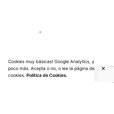
Social & Internet
2 min read
Ecos del Concierto
de Malú en Zaragoza
Cookies muy básicas! Google Analytics, y
poco más. Acepta o no, o lee la página de
Published
3 de diciembre de 2024
cookies.
Política de Cookies.
Con más de 40 años nunca hubiese pensado
que disfrutaría como un adolescente en