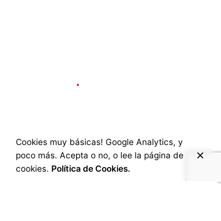
Social & Internet
4 min read
Diseña Forum 2017,
desde la butaca
Cookies muy básicas! Google Analytics, y
poco más. Acepta o no, o lee la página de
Published
3 de diciembre de 2024
cookies.
Política de Cookies.