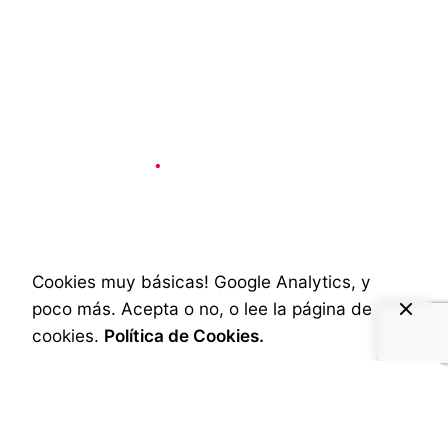
Social & Internet
2 min read
Cómo se comporta
la luz en la Niebla
Cookies muy básicas! Google Analytics, y
poco más. Acepta o no, o lee la página de
Published
3 de diciembre de 2024
cookies.
Política de Cookies.