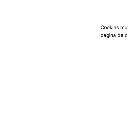
20 de junio de 2025
1 min read
Salida 12, de los mejores docu
Comparto con vosotros una maravilla
Cookies muy
página de c
Inspiración
1