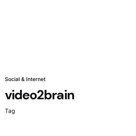
Skip
to
Explora Soluciones
content
Social & Internet
video2brain
Tag