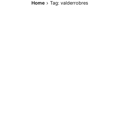
Home
Tag: valderrobres
16 de febrero de 2025
5 min read
Las Food Trucks: Un Sabor sob
Las food trucks, también conocidas
gastronómicos, han revolucionado la 
La Experiencia
1