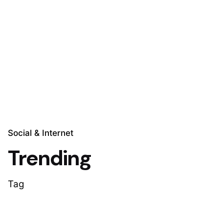
Skip
to
Explora Soluciones
content
Social & Internet
Trending
Tag