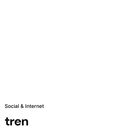
Skip
to
content
Explora Soluciones
Social & Internet
tren