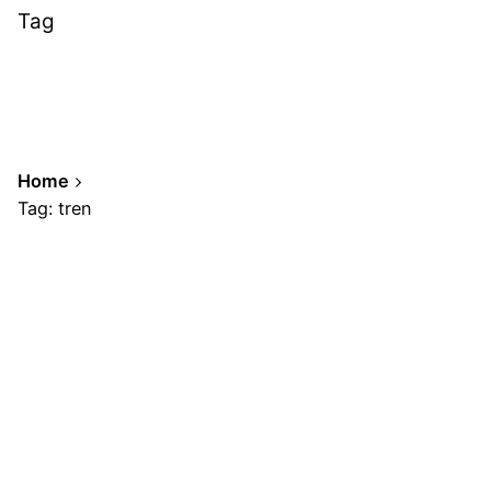
Tag
Home
Tag: tren
Showing 1-1 of 1 results
Posted by
A.Cabrera