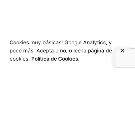
8 de agosto de 2025
2 min read
Qué hacer con la Tecnología de Hoy
Hace un tiempo ya que vengo
Cookies muy básicas! Google Analytics, y
experimentado cierta saturación de Redes
poco más. Acepta o no, o lee la página de
Sociales,...
cookies.
Política de Cookies.
Social & Internet
Posted by
A.Cabrera