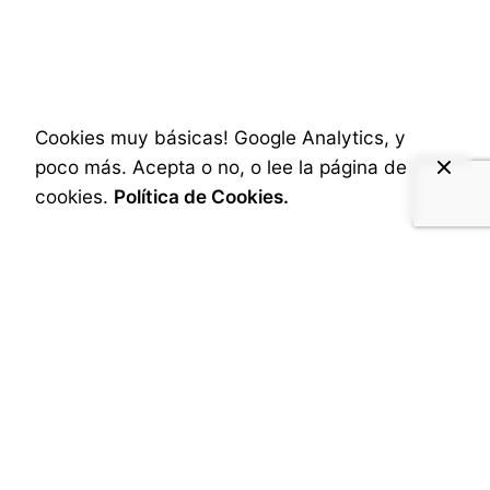
3 de diciembre de 2024
5 min read
Ultrafish, mejor pescado: una idea de
Scanfisk
Cookies muy básicas! Google Analytics, y
Ultrafish, es un proyecto conjunto entre la
poco más. Acepta o no, o lee la página de
Universidad de Zaragoza y Scanfisk para
cookies.
Política de Cookies.
desarrollar pescados más naturales, más
ecológicos y responsables con el medio
ambiente al ahorrar todo tipo de recursos en
su producción industrial utilizando técnicas
de Ultrasonidos.
La Experiencia
1