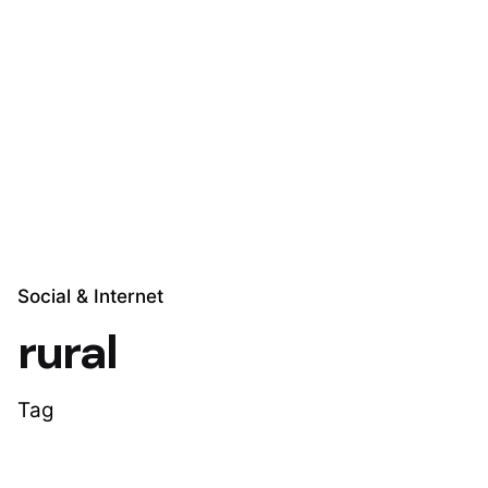
Skip
to
Explora Soluciones
content
Social & Internet
rural
Tag