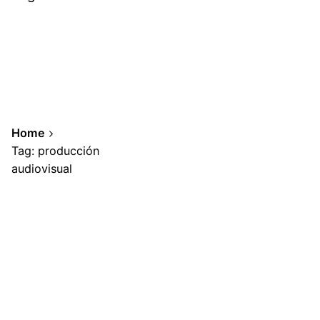
Home
Tag: producción
audiovisual
Showing 1-2 of 2 results
Posted by