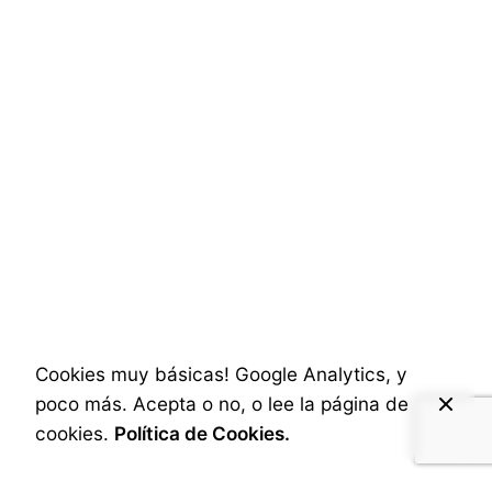
una Estrategia de Marketing
¿Necesitas buenos contenidos en tu
empresa? ACMEDIA es tu proveedor de
audiovisuales en Aragón, reportajes de
eventos, documentales. ¡Contacta ahora!
La Experiencia
Posted by
A.Cabrera
Cookies muy básicas! Google Analytics, y
poco más. Acepta o no, o lee la página de
cookies.
Política de Cookies.