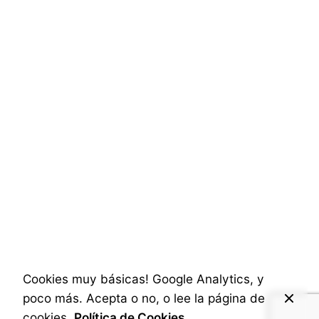
Fotos del Evento Premios Cámara
Zaragoza Exporta
Ayer estuve en la entrega de premios de la
Cámara de Zaragoza...
Social & Internet
Posted by
A.Cabrera
Cookies muy básicas! Google Analytics, y
poco más. Acepta o no, o lee la página de
cookies.
Política de Cookies.