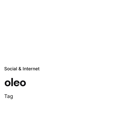
Skip
to
Explora Soluciones
content
Social & Internet
oleo
Tag