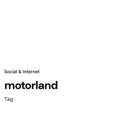
Skip
to
Explora Soluciones
content
Social & Internet
motorland
Tag