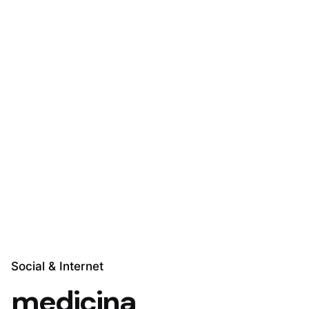
Skip
to
content
Explora Soluciones
Social & Internet
medicina