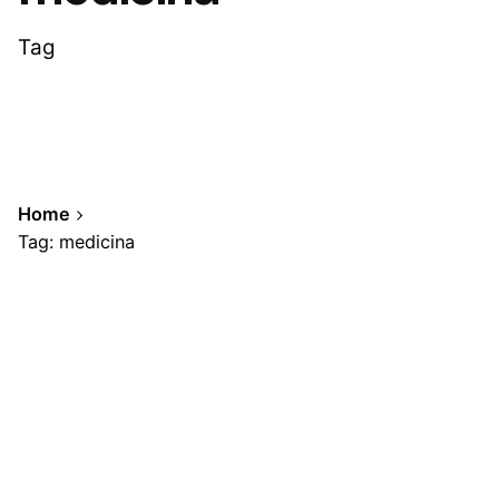
Tag
Home
Tag: medicina
Showing 1-1 of 1 results
Posted by
A.Cabrera