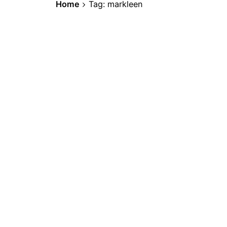
Home
Tag: markleen
3 de diciembre de 2024
4 min read
Markleen: La lucha contra el Pe
Markleen Terra, desde Zaragoza, en e
para todo el mundo su tecnología van
petróleo en el mar y su posterior reuti
Social & Internet
1