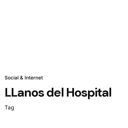
Skip
to
Explora Soluciones
content
Social & Internet
LLanos del Hospital
Tag