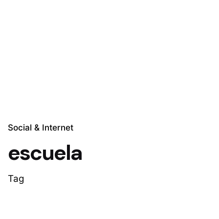
Skip
to
Explora Soluciones
content
Social & Internet
escuela
Tag