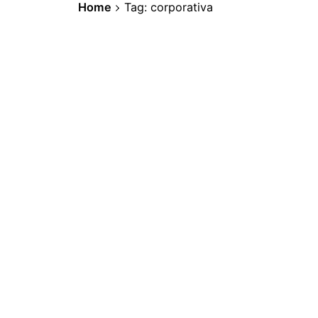
Home
Tag: corporativa
3 de diciembre de 2024
2 min read
Comunicación Corporativa, inte
La comunicación corporativa es el co
La Experiencia
1