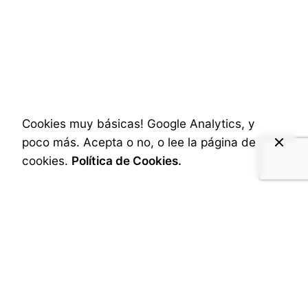
Cookies muy básicas! Google Analytics, y
poco más. Acepta o no, o lee la página de
cookies.
Política de Cookies.
28 de julio de 2025
3 min read
Las fotos del Campo de Aragón que
nunca viste
Camino Natural de la Hoya de Huesca.
Aragón es un paraíso para...
Inspiración