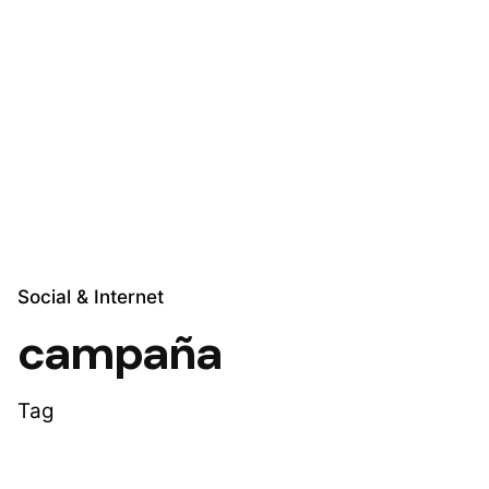
Skip
to
Explora Soluciones
content
Social & Internet
campaña
Tag