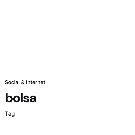
Skip
to
Explora Soluciones
content
Social & Internet
bolsa
Tag