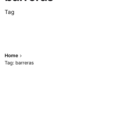
Tag
Home
Tag: barreras
Showing 1-1 of 1 results
Posted by
A.Cabrera