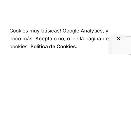
Cúanto vale publicar
un Post
Cookies muy básicas! Google Analytics, y
poco más. Acepta o no, o lee la página de
Published
3 de diciembre de 2024
cookies.
Política de Cookies.
A menudo recibo ofertas para encargarme de la
redacción de posts para blogs empresariales. Y
conozco que existe un debate en la red sobre
cómo comprar o vender la redacción de posts.
La Necesidad