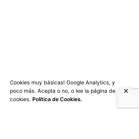
17 de junio de 2025
2 min read
¿Por qué tu marca necesita imágenes
profesionales?
Vivimos en una era donde todos pueden
hacer fotos, pero no todos pueden contar
Cookies muy básicas! Google Analytics, y
una historia con una imagen. Las imágenes
poco más. Acepta o no, o lee la página de
profesionales no son solo bonitas: son
cookies.
Política de Cookies.
estratégicas, emocionales y poderosas. Son
el alma visual de tu marca.Una buena
fotografía transmite valores, genera
confianza y te diferencia en un mar de
contenido plano y repetitivo. Cuando una