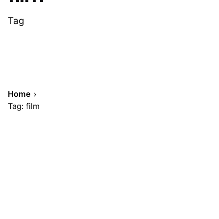
Tag
Home
Tag: film
Showing 1-1 of 1 results
Posted by
A.Cabrera