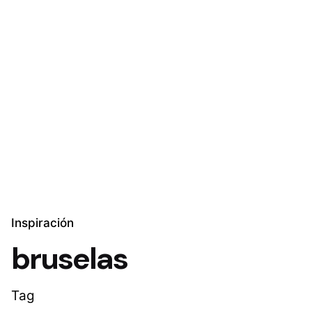
Skip
to
Explora Soluciones
content
Inspiración
bruselas
Tag