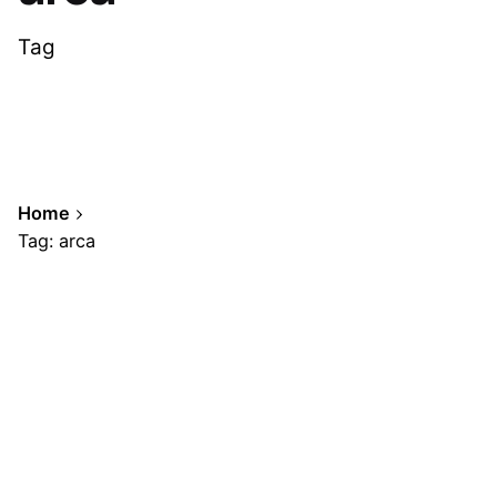
Tag
Home
Tag: arca
Showing 1-1 of 1 results
Posted by
A.Cabrera