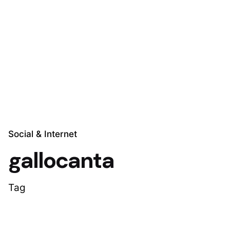
Skip
to
Explora Soluciones
content
Social & Internet
gallocanta
Tag