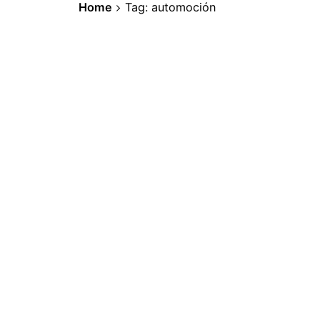
Home
Tag: automoción
14 de junio de 2025
5 min read
Reportaje fotográfico – Exposi
El SEAT 600 y el 127 fueron compañero
al mar por primera vez o recorriendo 
cuando las road movies eran de verd
Inspiración
1