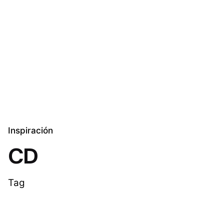
Skip
to
Explora Soluciones
content
Inspiración
CD
Tag